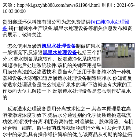
来源：http://kl.gzxyhb888.com/news611984.html 时间：2021-05-
16 03:00:00
贵阳鑫源环保科技有限公司为您免费提供
铜仁纯净水处理设
备
,铜仁桶装水生产设备,凯里水处理设备等相关信息发布和资
讯展示，敬请关注！
怎么使用反渗透
凯里水处理设备
制做矿泉水,
一般情况下,反渗透
凯里水处理设备
包括三个部
分:水源水制备系统软件、反渗透净化系统软件
和超净化后处理系统软件.该机的关键应用是采
用膜分离法的反渗透技术,是当今广泛用于制备纯水的一种机
器和设备.大家都知道反渗透水处理设备制造纯净水.你知道反
渗透水处理设备是怎么制造矿泉水的吗?下边就会有大家的工
作员向大伙儿解读一下:反渗透水处理设备是怎么制作矿泉水
的
反渗透水处理设备是用分离技术性之一,其基本原理是在高
溶液渗透浓度功效下,凭借水分通过别的化学物质透挑选截流
功效,将溶液中分离.利用分离特性,对溶解盐、胶体溶液、有机
化合物、细菌、微生物菌株等残留物进行分离.可以合理去除
水中的杂质,具有操作维护简单的优点.该商品从初期的除盐拓