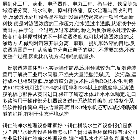
展到化工厂、药业、电子器件、电力工程、微生物、饮品等领
域溶液分离、纯水制取、原材料浓缩、废水治理与回收利用
等.反渗透水处理设备是在我国发展趋势起來的一项当代高新
科技.便是对渗透浓度的工作压力,使水通过半透膜,从溶液中分
离出去.由于这一全过程反过来,因此 称之为反渗透水处理设备.
按各种各样原材料的不一样渗透浓度,就可以对渗透浓度的反
渗透方式,做到对溶液开展分离、获取、提纯和浓缩的目地.反
渗透装置是一种从溶液中分离正离子的类别,不需要加热,不改
变整个过程,因此比传统方式消耗的能量少.
反渗透装置体型小,实际操作简易,应用领域较为广.反渗透装
置用于解决工业用水问题,不损失大量强酸强碱,无二次污染,运
行成本也相对较低.反渗透膜分离技术性,通称RO技术性.制造
的RO纯水机可达到75%的利用率和98%以上的脱盐率,反渗透
膜的核心部件从英国进口,保证了铸态水体,出水水体稳定.进口
多路阀用于操作部分机器设备进行系统软件编制,使得整个系
统软件操作简单,科技含量高.而且RO纯水机还可以减少强酸强
碱的消耗,有利于生态环境保护
铜仁纯净水处理设备哪家好？铜仁桶装水生产设备报价是多
少？凯里水处理设备质量怎么样？贵阳鑫源环保科技有限公司
专业承接铜仁纯净水处理设备,铜仁桶装水生产设备,凯里水处