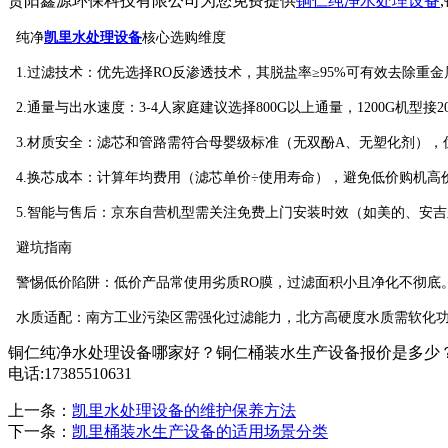
贵阳鑫源环保科技有限公司为您免费提供
铜仁纯净水处理设备
纯净
凯里水处理设备
核心选购维度
‌1.过滤技术‌：优先选择RO反渗透技术，其脱盐率≥95%可有效去除
‌2.通量与出水速度‌：3-4人家庭建议选择800G以上通量，1200G机
3.材质安全‌：滤芯和管路需符合母婴级标准（无双酚A、无塑化剂），
‌4.换芯成本‌：计算年均费用（滤芯单价÷使用寿命），避免低价购机高价换
5.智能与售后‌：京东自营机型需关注免费上门安装时效（如美的、安吉
避坑指南
‌警惕低价陷阱‌：低价产品常使用劣质RO膜，过滤面积小且净化不彻底‌
‌水质适配‌：南方工业污染区需强化过滤能力，北方高硬度水质需软化功
铜仁纯净水处理设备哪家好？铜仁桶装水生产设备报价是多少？
电话:17385510631
上一条：
凯里水处理设备的维护保养方法
下一条：
凯里桶装水生产设备的适用场景分类